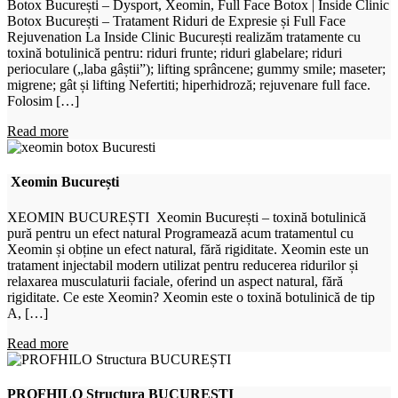
Botox București – Dysport, Xeomin, Full Face Botox | Inside Clinic
Botox București – Tratament Riduri de Expresie și Full Face
Rejuvenation La Inside Clinic București realizăm tratamente cu
toxină botulinică pentru: riduri frunte; riduri glabelare; riduri
perioculare („laba gâștii”); lifting sprâncene; gummy smile; maseter;
migrene; gât și lifting Nefertiti; hiperhidroză; rejuvenare full face.
Folosim […]
Read more
Xeomin București
XEOMIN BUCUREȘTI Xeomin București – toxină botulinică
pură pentru un efect natural Programează acum tratamentul cu
Xeomin și obține un efect natural, fără rigiditate. Xeomin este un
tratament injectabil modern utilizat pentru reducerea ridurilor și
relaxarea musculaturii faciale, oferind un aspect natural, fără
rigiditate. Ce este Xeomin? Xeomin este o toxină botulinică de tip
A, […]
Read more
PROFHILO Structura BUCUREȘTI