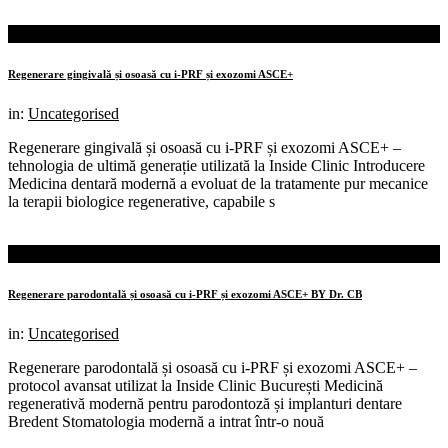
07th
feb.
Regenerare gingivală și osoasă cu i-PRF și exozomi ASCE+
in:
Uncategorised
Regenerare gingivală și osoasă cu i-PRF și exozomi ASCE+ –
tehnologia de ultimă generație utilizată la Inside Clinic Introducere
Medicina dentară modernă a evoluat de la tratamente pur mecanice
la terapii biologice regenerative, capabile s
07th
feb.
Regenerare parodontală și osoasă cu i-PRF și exozomi ASCE+ BY Dr. CB
in:
Uncategorised
Regenerare parodontală și osoasă cu i-PRF și exozomi ASCE+ –
protocol avansat utilizat la Inside Clinic București Medicină
regenerativă modernă pentru parodontoză și implanturi dentare
Bredent Stomatologia modernă a intrat într-o nouă