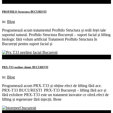
04th
mai
PROFHILO Structura BUCUREȘTI
in:
Blog
Programează acum tratamentul Profhilo Structura și redă feței tale
suportul natural. Profhilo Structura București – suport facial și lifting
biologic fără volum artificial Tratament Profhilo Structura în
București pentru suport facial și
04th
mai
PRX-T33 peeling chimic BUCUREȘTI
in:
Blog
Programează acum PRX-T33 și obține efect de lifting fără ace.
PRX-T33 BUCUREȘTI PRX-T33 București – lifting fără ace și
fără exfoliere PRX-T33 este un tratament inovator ce oferă efect de
lifting și regenerare fără injecții. Bene
04th
mai