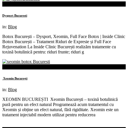
09th
mai
Dysport Bucuresti
in:
Blog
Botox București – Dysport, Xeomin, Full Face Botox | Inside Clinic
Botox București – Tratament Riduri de Expresie și Full Face
Rejuvenation La Inside Clinic București realizăm tratamente cu
toxină botulinică pentru: riduri frunte; riduri g
04th
mai
Xeomin București
in:
Blog
XEOMIN BUCUREȘTI Xeomin București – toxină botulinică
pură pentru un efect natural Programează acum tratamentul cu
Xeomin și obține un efect natural, fără rigiditate. Xeomin este un
tratament injectabil modern utilizat pentru reducerea