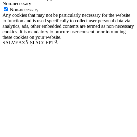
Non-necessary
Non-necessary
Any cookies that may not be particularly necessary for the website
to function and is used specifically to collect user personal data via
analytics, ads, other embedded contents are termed as non-necessary
cookies. It is mandatory to procure user consent prior to running
these cookies on your website.
SALVEAZĂ ȘI ACCEPTĂ
Close
this
module
Never see this message again.
Close
this
module
Solicită programare