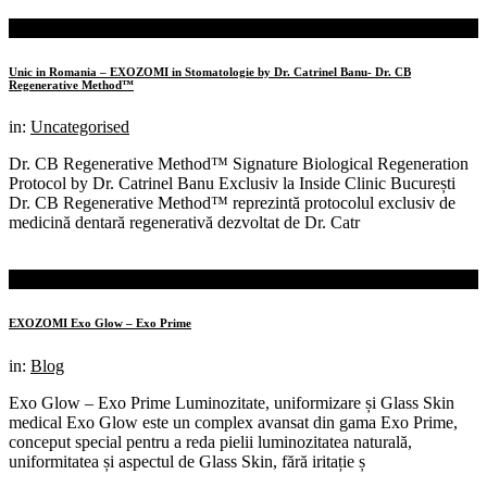
07th
feb.
Unic in Romania – EXOZOMI in Stomatologie by Dr. Catrinel Banu- Dr. CB
Regenerative Method™
in:
Uncategorised
Dr. CB Regenerative Method™ Signature Biological Regeneration
Protocol by Dr. Catrinel Banu Exclusiv la Inside Clinic București
Dr. CB Regenerative Method™ reprezintă protocolul exclusiv de
medicină dentară regenerativă dezvoltat de Dr. Catr
19th
ian.
EXOZOMI Exo Glow – Exo Prime
in:
Blog
Exo Glow – Exo Prime Luminozitate, uniformizare și Glass Skin
medical Exo Glow este un complex avansat din gama Exo Prime,
conceput special pentru a reda pielii luminozitatea naturală,
uniformitatea și aspectul de Glass Skin, fără iritație ș