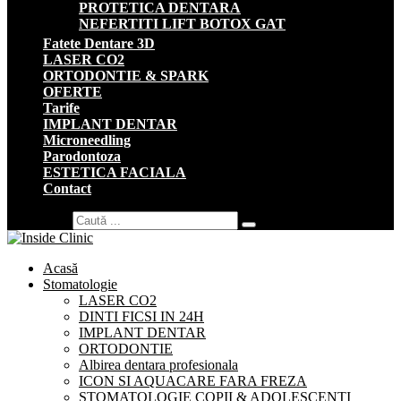
PROTETICA DENTARA
NEFERTITI LIFT BOTOX GAT
Fatete Dentare 3D
LASER CO2
ORTODONTIE & SPARK
OFERTE
Tarife
IMPLANT DENTAR
Microneedling
Parodontoza
ESTETICA FACIALA
Contact
Search for:
Acasă
Stomatologie
LASER CO2
DINTI FICSI IN 24H
IMPLANT DENTAR
ORTODONTIE
Albirea dentara profesionala
ICON SI AQUACARE FARA FREZA
STOMATOLOGIE COPII & ADOLESCENTI