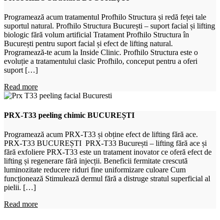
Programează acum tratamentul Profhilo Structura și redă feței tale
suportul natural. Profhilo Structura București – suport facial și lifting
biologic fără volum artificial Tratament Profhilo Structura în
București pentru suport facial și efect de lifting natural.
Programează-te acum la Inside Clinic. Profhilo Structura este o
evoluție a tratamentului clasic Profhilo, conceput pentru a oferi
suport […]
Read more
PRX-T33 peeling chimic BUCUREȘTI
Programează acum PRX-T33 și obține efect de lifting fără ace.
PRX-T33 BUCUREȘTI PRX-T33 București – lifting fără ace și
fără exfoliere PRX-T33 este un tratament inovator ce oferă efect de
lifting și regenerare fără injecții. Beneficii fermitate crescută
luminozitate reducere riduri fine uniformizare culoare Cum
funcționează Stimulează dermul fără a distruge stratul superficial al
pielii. […]
Read more