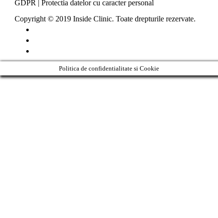
GDPR
|
Protectia datelor cu caracter personal
Copyright © 2019 Inside Clinic. Toate drepturile rezervate.
Politica de confidentialitate si Cookie
Clos
this
modu
Never see this message again.
Clos
this
Solicită programare
modu