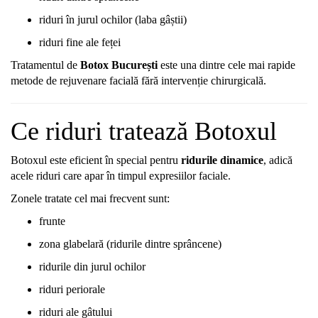
riduri
în
jurul
ochilor (
laba
gâștii)
riduri
fine
ale
feței
Tratamentul
de
Botox
București
este
una
dintre
cele
mai
rapide
metode
de
rejuvenare
facială
fără
intervenție
chirurgicală.
Ce
riduri
tratează
Botoxul
Botoxul
este
eficient
în
special
pentru
ridurile
dinamice
,
adică
acele
riduri
care
apar
în
timpul
expresiilor
faciale.
Zonele
tratate
cel
mai
frecvent
sunt:
frunte
zona
glabelară (
ridurile
dintre
sprâncene)
ridurile
din
jurul
ochilor
riduri
periorale
riduri
ale
gâtului