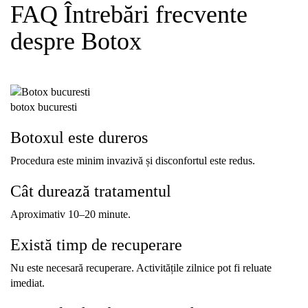
FAQ Întrebări
frecvente
despre
Botox
botox bucuresti
Botoxul
este
dureros
Procedura
este
minim
invazivă
și
disconfortul
este
redus.
Cât
durează
tratamentul
Aproximativ
10–
20
minute.
Există
timp
de
recuperare
Nu
este
necesară
recuperare.
Activitățile
zilnice
pot
fi
reluate
imediat.