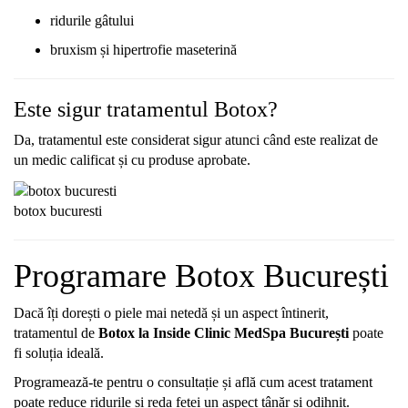
ridurile
gâtului
bruxism
și
hipertrofie
maseterină
Este
sigur
tratamentul
Botox?
Da,
tratamentul
este
considerat
sigur
atunci
când
este
realizat
de
un
medic
calificat
și
cu
produse
aprobate.
botox bucuresti
Programare
Botox
București
Dacă
îți
dorești
o
piele
mai
netedă
și
un
aspect
întinerit,
tratamentul
de
Botox
la
Inside
Clinic
MedSpa
București
poate
fi
soluția
ideală.
Programează-
te
pentru
o
consultație
și
află
cum
acest
tratament
poate
reduce
ridurile
și
reda
feței
un
aspect
tânăr
și
odihnit.