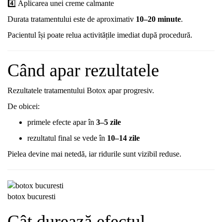
4️⃣
Aplicarea
unei
creme
calmante
Durata
tratamentului
este
de
aproximativ
10–
20
minute
.
Pacientul
își
poate
relua
activitățile
imediat
după
procedură.
Când
apar
rezultatele
Rezultatele
tratamentului
Botox
apar
progresiv.
De
obicei:
primele
efecte
apar
în
3–
5
zile
rezultatul
final
se
vede
în
10–
14
zile
Pielea
devine
mai
netedă,
iar
ridurile
sunt
vizibil
reduse.
botox bucuresti
Cât
durează
efectul