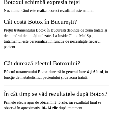
Botoxul
schimbă
expresia
feței
Nu,
atunci
când
este
realizat
corect
rezultatul
este
natural.
Cât
costă
Botox
în
București?
Prețul
tratamentului
Botox
în
București
depinde
de
zona
tratată
și
de
numărul
de
unități
utilizate.
La
Inside
Clinic
MedSpa,
tratamentul
este
personalizat
în
funcție
de
necesitățile
fiecărui
pacient.
Cât
durează
efectul
Botoxului?
Efectul
tratamentului
Botox
durează
în
general
între
4
și
6
luni
,
în
funcție
de
metabolismul
pacientului
și
de
zona
tratată.
În
cât
timp
se
văd
rezultatele
după
Botox?
Primele
efecte
apar
de
obicei
în
3–
5
zile
,
iar
rezultatul
final
se
observă
în
aproximativ
10–
14
zile
după
tratament.