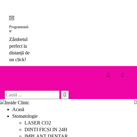
Skip
to
content
Programează-
te
Zâmbetul
perfect la
distanță de
un click!
Toggle 
Search
for:
Acasă
Stomatologie
LASER CO2
DINTI FICSI IN 24H
IMPLANT DENTAR