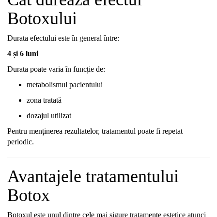
Botoxului
Durata
efectului
este
în
general
între:
4
și
6
luni
Durata
poate
varia
în
funcție
de:
metabolismul
pacientului
zona
tratată
dozajul
utilizat
Pentru
menținerea
rezultatelor,
tratamentul
poate
fi
repetat
periodic.
Avantajele
tratamentului
Botox
Botoxul
este
unul
dintre
cele
mai
sigure
tratamente
estetice
atunci