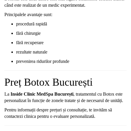
când
este
realizat
de
un
medic
experimentat.
Principalele
avantaje
sunt:
procedură
rapidă
fără
chirurgie
fără
recuperare
rezultate
naturale
prevenirea
ridurilor
profunde
Preț
Botox
București
La
Inside
Clinic
MedSpa
București
,
tratamentul
cu
Botox
este
personalizat
în
funcție
de
zonele
tratate
și
de
necesarul
de
unități.
Pentru
informații
despre
prețuri
și
consultație,
te
invităm
să
contactezi
clinica
pentru
o
evaluare
personalizată.