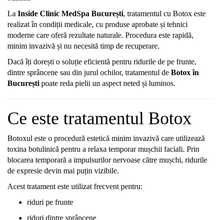
La
Inside
Clinic
MedSpa
București
,
tratamentul
cu
Botox
este
realizat
în
condiții
medicale,
cu
produse
aprobate
și
tehnici
moderne
care
oferă
rezultate
naturale.
Procedura
este
rapidă,
minim
invazivă
și
nu
necesită
timp
de
recuperare.
Dacă
îți
dorești
o
soluție
eficientă
pentru
ridurile
de
pe
frunte,
dintre
sprâncene
sau
din
jurul
ochilor,
tratamentul
de
Botox
în
București
poate
reda
pielii
un
aspect
neted
și
luminos.
Ce
este
tratamentul
Botox
Botoxul
este
o
procedură
estetică
minim
invazivă
care
utilizează
toxina
botulinică
pentru
a
relaxa
temporar
mușchii
faciali.
Prin
blocarea
temporară
a
impulsurilor
nervoase
către
mușchi,
ridurile
de
expresie
devin
mai
puțin
vizibile.
Acest
tratament
este
utilizat
frecvent
pentru:
riduri
pe
frunte
riduri
dintre
sprâncene