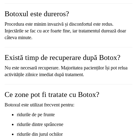
Botoxul
este
dureros?
Procedura
este
minim
invazivă
și
disconfortul
este
redus.
Injectările
se
fac
cu
ace
foarte
fine,
iar
tratamentul
durează
doar
câteva
minute.
Există
timp
de
recuperare
după
Botox?
Nu
este
necesară
recuperare.
Majoritatea
pacienților
își
pot
relua
activitățile
zilnice
imediat
după
tratament.
Ce
zone
pot
fi
tratate
cu
Botox?
Botoxul
este
utilizat
frecvent
pentru:
ridurile
de
pe
frunte
ridurile
dintre
sprâncene
ridurile
din
jurul
ochilor