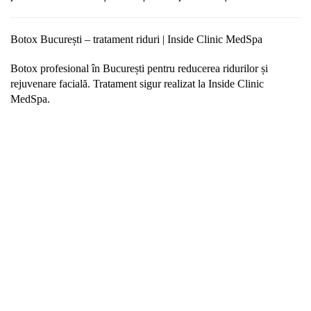
Botox
București –
tratament
riduri |
Inside
Clinic
MedSpa
Botox
profesional
în
București
pentru
reducerea
ridurilor
și
rejuvenare
facială.
Tratament
sigur
realizat
la
Inside
Clinic
MedSpa.
Solicită Programare