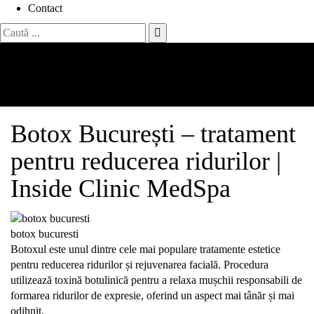
Contact
Search
for:
BOTOX BUCURESTI
Acasă
Servicii
BOTOX BUCURESTI
Botox
București –
tratament
pentru
reducerea
ridurilor |
Inside
Clinic
MedSpa
botox bucuresti
Botoxul
este
unul
dintre
cele
mai
populare
tratamente
estetice
pentru
reducerea
ridurilor
și
rejuvenarea
facială.
Procedura
utilizează
toxină
botulinică
pentru
a
relaxa
mușchii
responsabili
de
formarea
ridurilor
de
expresie,
oferind
un
aspect
mai
tânăr
și
mai
odihnit.