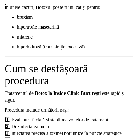
În
unele
cazuri,
Botoxul
poate
fi
utilizat
și
pentru:
bruxism
hipertrofie
maseterină
migrene
hiperhidroză (
transpirație
excesivă)
Cum
se
desfășoară
procedura
Tratamentul
de
Botox
la
Inside
Clinic
București
este
rapid
și
sigur.
Procedura
include
următorii
pași:
1️⃣
Evaluarea
facială
și
stabilirea
zonelor
de
tratament
2️⃣
Dezinfectarea
pielii
3️⃣
Injectarea
precisă
a
toxinei
botulinice
în
puncte
strategice