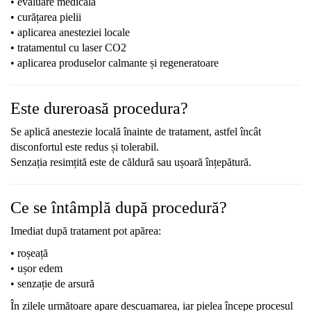
• evaluare medicală
• curățarea pielii
• aplicarea anesteziei locale
• tratamentul cu laser CO2
• aplicarea produselor calmante și regeneratoare
Este dureroasă procedura?
Se aplică anestezie locală înainte de tratament, astfel încât
disconfortul este redus și tolerabil.
Senzația resimțită este de căldură sau ușoară înțepătură.
Ce se întâmplă după procedură?
Imediat după tratament pot apărea:
• roșeață
• ușor edem
• senzație de arsură
În zilele următoare apare descuamarea, iar pielea începe procesul