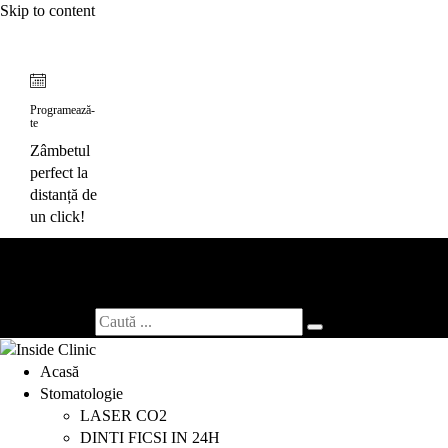
Skip to content
Programează-
te
Zâmbetul
perfect la
distanță de
un click!
Toggl
naviga
Search for:
Acasă
Stomatologie
LASER CO2
DINTI FICSI IN 24H