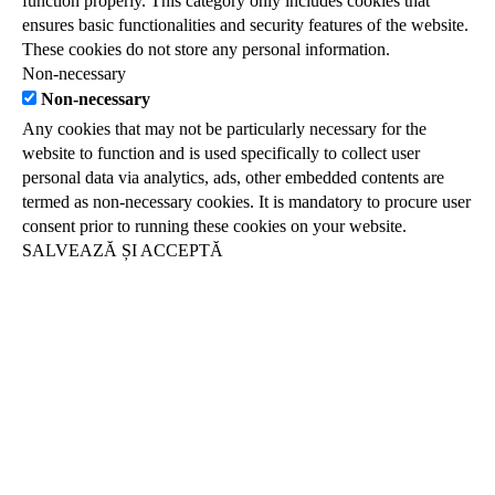
function properly. This category only includes cookies that
ensures basic functionalities and security features of the website.
These cookies do not store any personal information.
Non-necessary
Non-necessary
Any cookies that may not be particularly necessary for the
website to function and is used specifically to collect user
personal data via analytics, ads, other embedded contents are
termed as non-necessary cookies. It is mandatory to procure user
consent prior to running these cookies on your website.
SALVEAZĂ ȘI ACCEPTĂ
Clos
this
modu
Never see this message again.