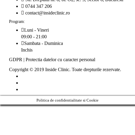
0744 347 206
contact@insideclinic.ro
Program:
Luni - Vineri
09:00 - 21:00
Sambata - Duminica
Inchis
GDPR
|
Protectia datelor cu caracter personal
Copyright © 2019 Inside Clinic. Toate drepturile rezervate.
Politica de confidentialitate si Cookie
Clos
this
modu