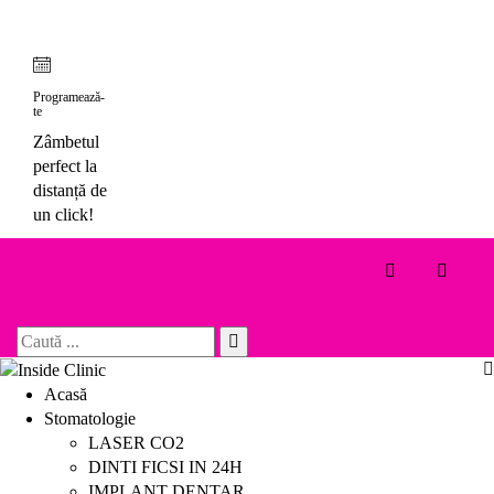
Skip
to
content
Programează-
te
Zâmbetul
perfect la
distanță de
un click!
Toggle 
Search
for:
Acasă
Stomatologie
LASER CO2
DINTI FICSI IN 24H
IMPLANT DENTAR