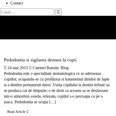
Contact
Search
for:
Etichetă:
albirea dentara
Acasă
albirea dentara
Page 3
Pedodontia si sigilarea dentara la copii
24 mai 2015
Catrinel Banu
in:
Blog
Pedodontia este o specialitate stomatologica ce se adreseaza
copiilor, ocupandu-se cu profilaxia si tratamentul dintilor de lapte
si a dintilor permanenti tineri. Vizita copilului la dentist trebuie sa
se produca cat de timpurie; e de dorit ca aceasta sa se desfasoare
intr-o atmosfera vesela, relaxata, copilul s-o perceapa ca pe o
joaca. Pedodontia se ocupa […]
Read Article