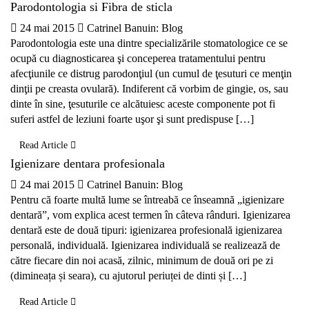
Parodontologia si Fibra de sticla
24 mai 2015
Catrinel Banu
in:
Blog
Parodontologia este una dintre specializările stomatologice ce se
ocupă cu diagnosticarea şi conceperea tratamentului pentru
afecţiunile ce distrug parodonţiul (un cumul de ţesuturi ce menţin
dinţii pe creasta ovulară). Indiferent că vorbim de gingie, os, sau
dinte în sine, ţesuturile ce alcătuiesc aceste componente pot fi
suferi astfel de leziuni foarte uşor şi sunt predispuse […]
Read Article
Igienizare dentara profesionala
24 mai 2015
Catrinel Banu
in:
Blog
Pentru că foarte multă lume se întreabă ce înseamnă „igienizare
dentară”, vom explica acest termen în câteva rânduri. Igienizarea
dentară este de două tipuri: igienizarea profesională igienizarea
personală, individuală. Igienizarea individuală se realizează de
către fiecare din noi acasă, zilnic, minimum de două ori pe zi
(dimineața și seara), cu ajutorul periuței de dinti și […]
Read Article