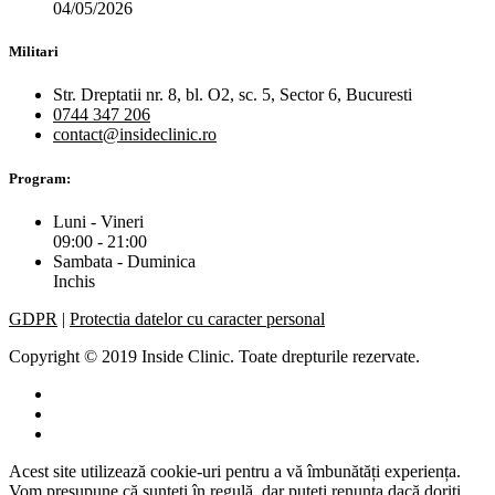
04/05/2026
Militari
Str. Dreptatii nr. 8, bl. O2, sc. 5, Sector 6, Bucuresti
0744 347 206
contact@insideclinic.ro
Program:
Luni - Vineri
09:00 - 21:00
Sambata - Duminica
Inchis
GDPR
|
Protectia datelor cu caracter personal
Copyright © 2019 Inside Clinic. Toate drepturile rezervate.
Acest site utilizează cookie-uri pentru a vă îmbunătăți experiența.
Vom presupune că sunteți în regulă, dar puteți renunța dacă doriți.