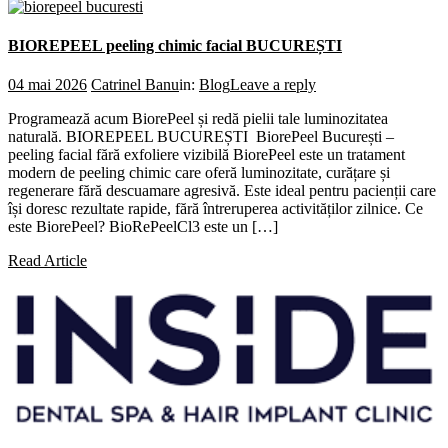
BIOREPEEL peeling chimic facial BUCUREȘTI
04 mai 2026
Catrinel Banu
in:
Blog
Leave a reply
Programează acum BiorePeel și redă pielii tale luminozitatea
naturală. BIOREPEEL BUCUREȘTI BiorePeel București –
peeling facial fără exfoliere vizibilă BiorePeel este un tratament
modern de peeling chimic care oferă luminozitate, curățare și
regenerare fără descuamare agresivă. Este ideal pentru pacienții care
își doresc rezultate rapide, fără întreruperea activităților zilnice. Ce
este BiorePeel? BioRePeelCl3 este un […]
Read Article