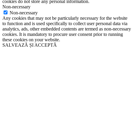
cookies do not store any personal information.
Non-necessary
Non-necessary
Any cookies that may not be particularly necessary for the website
to function and is used specifically to collect user personal data via
analytics, ads, other embedded contents are termed as non-necessary
cookies. It is mandatory to procure user consent prior to running
these cookies on your website.
SALVEAZĂ ȘI ACCEPTĂ
Close
this
module
Never see this message again.
Close
this
module
Solicită programare