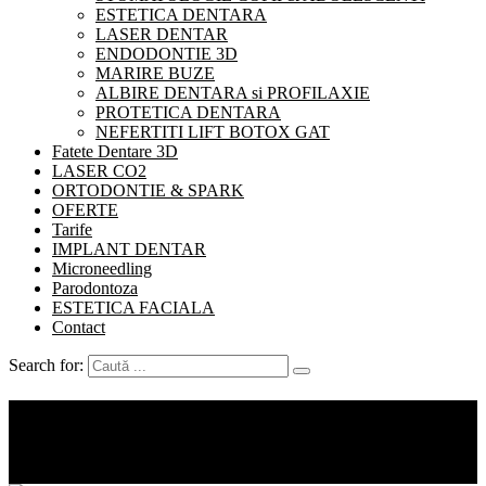
ESTETICA DENTARA
LASER DENTAR
ENDODONTIE 3D
MARIRE BUZE
ALBIRE DENTARA si PROFILAXIE
PROTETICA DENTARA
NEFERTITI LIFT BOTOX GAT
Fatete Dentare 3D
LASER CO2
ORTODONTIE & SPARK
OFERTE
Tarife
IMPLANT DENTAR
Microneedling
Parodontoza
ESTETICA FACIALA
Contact
Search for:
Etichetă:
biorepeel
Acasă
biorepeel