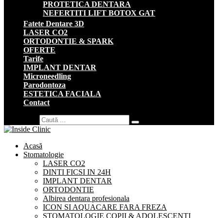
PROTETICA DENTARA
NEFERTITI LIFT BOTOX GAT
Fatete Dentare 3D
LASER CO2
ORTODONTIE & SPARK
OFERTE
Tarife
IMPLANT DENTAR
Microneedling
Parodontoza
ESTETICA FACIALA
Contact
Search for:
Acasă
Stomatologie
LASER CO2
DINTI FICSI IN 24H
IMPLANT DENTAR
ORTODONTIE
Albirea dentara profesionala
ICON SI AQUACARE FARA FREZA
STOMATOLOGIE COPII & ADOLESCENTI