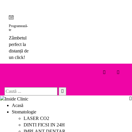
Skip
to
content
Programează-
te
Zâmbetul
perfect la
distanță de
un click!
Toggle 
Search
for:
Acasă
Stomatologie
LASER CO2
DINTI FICSI IN 24H
IMPLANT DENTAR