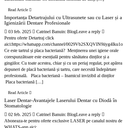
Read Article
Importanța Detartrajului cu Ultrasunete sau cu Laser și a
Igienizării Dentare Profesionale
03 feb. 2025
Catrinel Banu
in:
Blog
Leave a reply
Pentru oferte Detartraj click
aici:https://whatsapp.com/channel/0029Vb2SXQVIN9iiyg4Iku1o
Ce este tartrul și placa bacteriană? Menținerea unei igiene orale
corespunzătoare este esențială pentru sănătatea dinților și a
gingiilor. Cu toate acestea, chiar și cu un periaj regulat, pot apărea
depuneri de placă bacteriană și tartru, care necesită îndepărtare
profesională. Placa bacteriană – Inamicul invizibil al dinților
Placa bacteriană […]
Read Article
Laser Dentar-Avantajele Laserului Dentar cu Diodă în
Stomatologie
02 feb. 2025
Catrinel Banu
in:
Blog
Leave a reply
Aboneaza-te pentru oferte exclusive LASER pe canalul nostru de
WHATS-app aici: