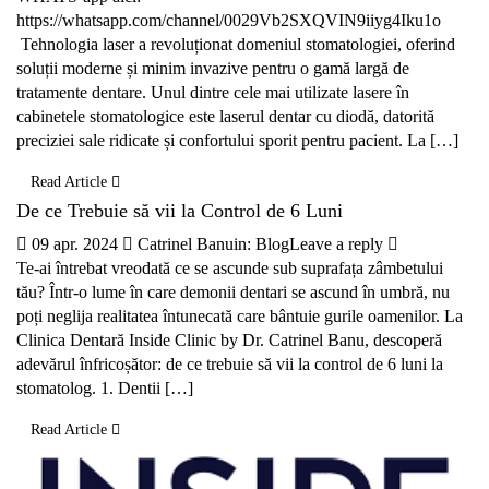
https://whatsapp.com/channel/0029Vb2SXQVIN9iiyg4Iku1o
Tehnologia laser a revoluționat domeniul stomatologiei, oferind
soluții moderne și minim invazive pentru o gamă largă de
tratamente dentare. Unul dintre cele mai utilizate lasere în
cabinetele stomatologice este laserul dentar cu diodă, datorită
preciziei sale ridicate și confortului sporit pentru pacient. La […]
Read Article
De ce Trebuie să vii la Control de 6 Luni
09 apr. 2024
Catrinel Banu
in:
Blog
Leave a reply
Te-ai întrebat vreodată ce se ascunde sub suprafața zâmbetului
tău? Într-o lume în care demonii dentari se ascund în umbră, nu
poți neglija realitatea întunecată care bântuie gurile oamenilor. La
Clinica Dentară Inside Clinic by Dr. Catrinel Banu, descoperă
adevărul înfricoșător: de ce trebuie să vii la control de 6 luni la
stomatolog. 1. Dentii […]
Read Article