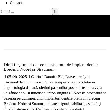
Contact
Search
for:
Etichetă:
dentist bucuresti
Acasă
dentist bucuresti
Dinți ficși în 24 de ore cu sistemul de implant dentar
Bredent, Nobel și Straumann
05 feb. 2025
Catrinel Banu
in:
Blog
Leave a reply
Sistemul de dinți ficși în 24 de ore reprezintă o revoluție în
implantologia dentară, oferind pacienților posibilitatea de a avea
un zâmbet nou și funcțional într-o singură zi. Această procedură se
bazează pe utilizarea unor implanturi dentare premium precum
Bredent, Nobel și Straumann, care asigură stabilitate, estetică și
durabilitate maximă. Ce înseamnă sistemul de dinți […]