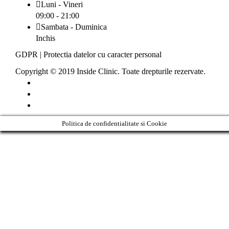
Luni - Vineri
09:00 - 21:00
Sambata - Duminica
Inchis
GDPR
|
Protectia datelor cu caracter personal
Copyright © 2019 Inside Clinic. Toate drepturile rezervate.
Politica de confidentialitate si Cookie
Clos
this
modu
Never see this message again.