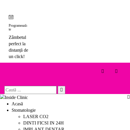
Skip
to
content
Programează-
te
Zâmbetul
perfect la
distanță de
un click!
Toggle 
Search
for:
Acasă
Stomatologie
LASER CO2
DINTI FICSI IN 24H
IMPLANT DENTAR