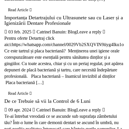
Read Article
Importanța Detartrajului cu Ultrasunete sau cu Laser și a
Igienizării Dentare Profesionale
03 feb. 2025
Catrinel Banu
in:
Blog
Leave a reply
Pentru oferte Detartraj click
aici:https://whatsapp.com/channel/0029Vb2SXQVIN9iiyg4Iku1o
Ce este tartrul și placa bacteriană? Menținerea unei igiene orale
corespunzătoare este esențială pentru sănătatea dinților și a
gingiilor. Cu toate acestea, chiar și cu un periaj regulat, pot apărea
depuneri de placă bacteriană și tartru, care necesită îndepărtare
profesională. Placa bacteriană – Inamicul invizibil al dinților
Placa bacteriană […]
Read Article
De ce Trebuie să vii la Control de 6 Luni
09 apr. 2024
Catrinel Banu
in:
Blog
Leave a reply
Te-ai întrebat vreodată ce se ascunde sub suprafața zâmbetului
tău? Într-o lume în care demonii dentari se ascund în umbră, nu
poți neglija realitatea întunecată care bântuie gurile oamenilor. La