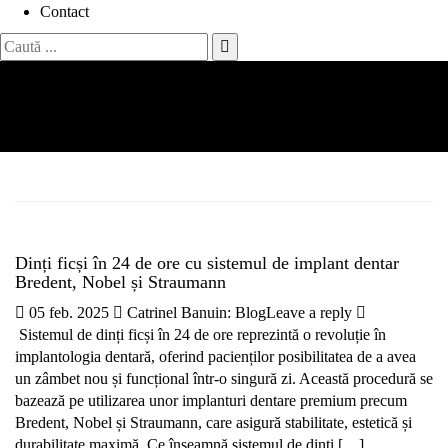
Contact
Search
for:
Etichetă:
dentist sector 6
Acasă
dentist sector 6
Dinți ficși în 24 de ore cu sistemul de implant dentar
Bredent, Nobel și Straumann
05 feb. 2025
Catrinel Banu
in:
Blog
Leave a reply
Sistemul de dinți ficși în 24 de ore reprezintă o revoluție în
implantologia dentară, oferind pacienților posibilitatea de a avea
un zâmbet nou și funcțional într-o singură zi. Această procedură se
bazează pe utilizarea unor implanturi dentare premium precum
Bredent, Nobel și Straumann, care asigură stabilitate, estetică și
durabilitate maximă. Ce înseamnă sistemul de dinți […]