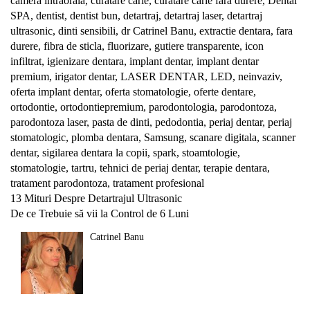
camera intraorala
,
curatare carie
,
curatare carie fara durere
,
Dental
SPA
,
dentist
,
dentist bun
,
detartraj
,
detartraj laser
,
detartraj
ultrasonic
,
dinti sensibili
,
dr Catrinel Banu
,
extractie dentara
,
fara
durere
,
fibra de sticla
,
fluorizare
,
gutiere transparente
,
icon
infiltrat
,
igienizare dentara
,
implant dentar
,
implant dentar
premium
,
irigator dentar
,
LASER DENTAR
,
LED
,
neinvaziv
,
oferta implant dentar
,
oferta stomatologie
,
oferte dentare
,
ortodontie
,
ortodontiepremium
,
parodontologia
,
parodontoza
,
parodontoza laser
,
pasta de dinti
,
pedodontia
,
periaj dentar
,
periaj
stomatologic
,
plomba dentara
,
Samsung
,
scanare digitala
,
scanner
dentar
,
sigilarea dentara la copii
,
spark
,
stoamtologie
,
stomatologie
,
tartru
,
tehnici de periaj dentar
,
terapie dentara
,
tratament parodontoza
,
tratament profesional
Navigare
13 Mituri Despre Detartrajul Ultrasonic
De ce Trebuie să vii la Control de 6 Luni
în
Catrinel Banu
articole