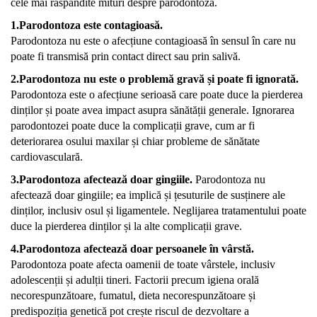
cele mai răspândite mituri despre parodontoza.
1.Parodontoza este contagioasă.
Parodontoza nu este o afecțiune contagioasă în sensul în care nu
poate fi transmisă prin contact direct sau prin salivă.
2.Parodontoza nu este o problemă gravă și poate fi ignorată.
Parodontoza este o afecțiune serioasă care poate duce la pierderea
dinților și poate avea impact asupra sănătății generale. Ignorarea
parodontozei poate duce la complicații grave, cum ar fi
deteriorarea osului maxilar și chiar probleme de sănătate
cardiovasculară.
3.Parodontoza afectează doar gingiile.
Parodontoza nu
afectează doar gingiile; ea implică și țesuturile de susținere ale
dinților, inclusiv osul și ligamentele. Neglijarea tratamentului poate
duce la pierderea dinților și la alte complicații grave.
4.Parodontoza afectează doar persoanele în vârstă.
Parodontoza poate afecta oamenii de toate vârstele, inclusiv
adolescenții și adulții tineri. Factorii precum igiena orală
necorespunzătoare, fumatul, dieta necorespunzătoare și
predispoziția genetică pot crește riscul de dezvoltare a