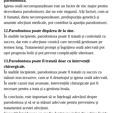
parodontoza.
Igiena orală necorespunzătoare este un factor de risc major pentru
dezvoltarea parodontozei, dar nu este singurul. Alți factori, cum ar
fi fumatul, dieta necorespunzătoare, predispoziția genetică și
anumite afecțiuni medicale, pot contribui la apariția parodontozei.
12.Parodontoza poate dispărea de la sine.
În stadiile incipiente, parodontoza poate fi tratată și controlată cu
succes, dar este o afecțiune cronică care necesită gestionare pe
termen lung. Tratamentul prompt și îngrijirea orală adecvată pot
opri progresia bolii și pot preveni complicațiile ulterioare.
13.Parodontoza poate fi tratată doar cu intervenții
chirurgicale.
În stadiile incipiente, parodontoza poate fi tratată cu succes cu
măsuri non-invazive, cum ar fi detartrajul și igiena orală adecvată.
În unele cazuri mai avansate, intervențiile chirurgicale pot fi
necesare pentru a trata și a gestiona boala.
În concluzie, este important să se înțeleagă adevărul despre
parodontoza și să se ia măsuri adecvate pentru prevenirea și
tratamentul acestei afecțiuni.