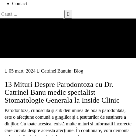
Contact
Search
for:
13 Mituri Despre
Parodontoza
Acasă
13 Mituri Despre Parodontoza
05 mart. 2024
Catrinel Banu
in:
Blog
13 Mituri Despre Parodontoza cu Dr.
Catrinel Banu medic specialist
Stomatologie Generala la Inside Clinic
Parodontoza, cunoscută și sub denumirea de boală parodontală,
este o afecțiune comună a gingiilor și a țesuturilor de susținere a
dinților. Cu toate acestea, există multe mituri și informații incorecte
care circulă despre această afecțiune. În continuare, vom demonta