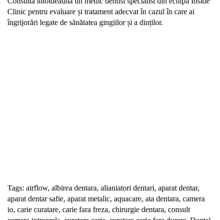
Consultă întotdeauna un medic dentist specialist din echipa Inside
Clinic pentru evaluare și tratament adecvat în cazul în care ai
îngrijorări legate de sănătatea gingiilor și a dinților.
Solicită Programare
Tags:
airflow
,
albirea dentara
,
alianiatori dentari
,
aparat dentar
,
aparat dentar safie
,
aparat metalic
,
aquacare
,
ata dentara
,
camera
io
,
carie curatare
,
carie fara freza
,
chirurgie dentara
,
consult