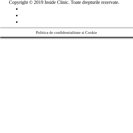
Copyright © 2019 Inside Clinic. Toate drepturile rezervate.
Politica de confidentialitate si Cookie
Clos
this
modu
Never see this message again.
Clos
this
Solicită programare
modu