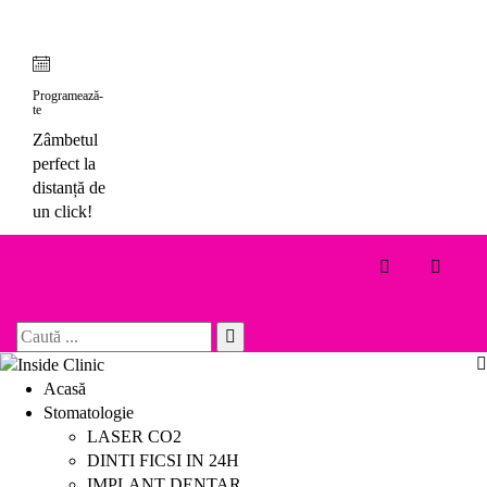
Skip
to
content
Programează-
te
Zâmbetul
perfect la
distanță de
un click!
Toggle 
Search
for:
Acasă
Stomatologie
LASER CO2
DINTI FICSI IN 24H
IMPLANT DENTAR