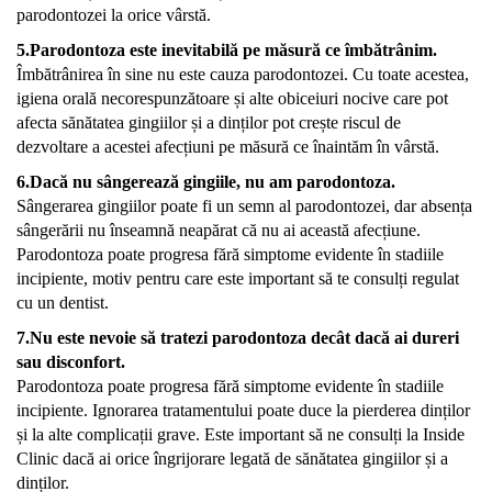
parodontozei la orice vârstă.
5.Parodontoza este inevitabilă pe măsură ce îmbătrânim.
Îmbătrânirea în sine nu este cauza parodontozei. Cu toate acestea,
igiena orală necorespunzătoare și alte obiceiuri nocive care pot
afecta sănătatea gingiilor și a dinților pot crește riscul de
dezvoltare a acestei afecțiuni pe măsură ce înaintăm în vârstă.
6.Dacă nu sângerează gingiile, nu am parodontoza.
Sângerarea gingiilor poate fi un semn al parodontozei, dar absența
sângerării nu înseamnă neapărat că nu ai această afecțiune.
Parodontoza poate progresa fără simptome evidente în stadiile
incipiente, motiv pentru care este important să te consulți regulat
cu un dentist.
7.Nu este nevoie să tratezi parodontoza decât dacă ai dureri
sau disconfort.
Parodontoza poate progresa fără simptome evidente în stadiile
incipiente. Ignorarea tratamentului poate duce la pierderea dinților
și la alte complicații grave. Este important să ne consulți la Inside
Clinic dacă ai orice îngrijorare legată de sănătatea gingiilor și a
dinților.