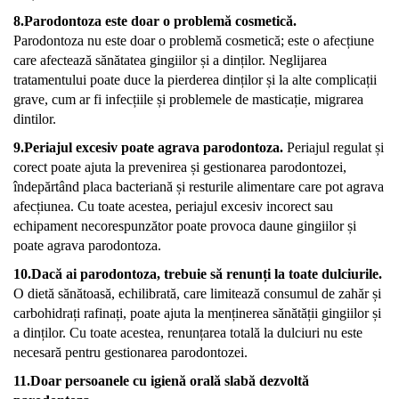
8.Parodontoza este doar o problemă cosmetică.
Parodontoza nu este doar o problemă cosmetică; este o afecțiune
care afectează sănătatea gingiilor și a dinților. Neglijarea
tratamentului poate duce la pierderea dinților și la alte complicații
grave, cum ar fi infecțiile și problemele de masticație, migrarea
dintilor.
9.Periajul excesiv poate agrava parodontoza.
Periajul regulat și
corect poate ajuta la prevenirea și gestionarea parodontozei,
îndepărtând placa bacteriană și resturile alimentare care pot agrava
afecțiunea. Cu toate acestea, periajul excesiv incorect sau
echipament necorespunzător poate provoca daune gingiilor și
poate agrava parodontoza.
10.Dacă ai parodontoza, trebuie să renunți la toate dulciurile.
O dietă sănătoasă, echilibrată, care limitează consumul de zahăr și
carbohidrați rafinați, poate ajuta la menținerea sănătății gingiilor și
a dinților. Cu toate acestea, renunțarea totală la dulciuri nu este
necesară pentru gestionarea parodontozei.
11.Doar persoanele cu igienă orală slabă dezvoltă