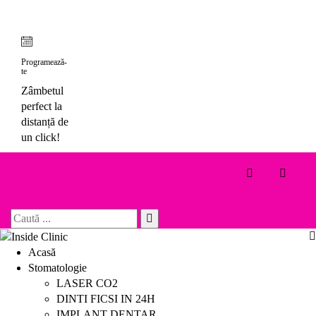
Skip
to
content
Programează-
te
Zâmbetul
perfect la
distanță de
un click!
Toggle 
Search
for:
Acasă
Stomatologie
LASER CO2
DINTI FICSI IN 24H
IMPLANT DENTAR