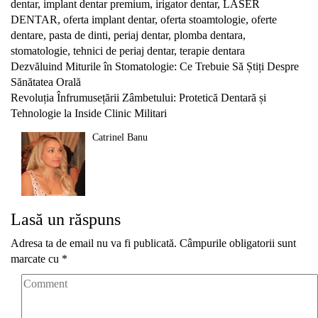
dentar
,
implant dentar premium
,
irigator dentar
,
LASER
DENTAR
,
oferta implant dentar
,
oferta stoamtologie
,
oferte
dentare
,
pasta de dinti
,
periaj dentar
,
plomba dentara
,
stomatologie
,
tehnici de periaj dentar
,
terapie dentara
Navigare
Dezvăluind Miturile în Stomatologie: Ce Trebuie Să Știți Despre
Sănătatea Orală
în
Revoluția Înfrumusețării Zâmbetului: Protetică Dentară și
articole
Tehnologie la Inside Clinic Militari
Catrinel Banu
Lasă un răspuns
Adresa ta de email nu va fi publicată.
Câmpurile obligatorii sunt
marcate cu
*