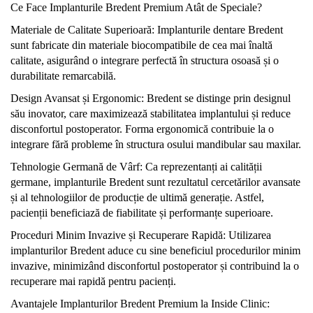
Ce Face Implanturile Bredent Premium Atât de Speciale?
Materiale de Calitate Superioară: Implanturile dentare Bredent
sunt fabricate din materiale biocompatibile de cea mai înaltă
calitate, asigurând o integrare perfectă în structura osoasă și o
durabilitate remarcabilă.
Design Avansat și Ergonomic: Bredent se distinge prin designul
său inovator, care maximizează stabilitatea implantului și reduce
disconfortul postoperator. Forma ergonomică contribuie la o
integrare fără probleme în structura osului mandibular sau maxilar.
Tehnologie Germană de Vârf: Ca reprezentanți ai calității
germane, implanturile Bredent sunt rezultatul cercetărilor avansate
și al tehnologiilor de producție de ultimă generație. Astfel,
pacienții beneficiază de fiabilitate și performanțe superioare.
Proceduri Minim Invazive și Recuperare Rapidă: Utilizarea
implanturilor Bredent aduce cu sine beneficiul procedurilor minim
invazive, minimizând disconfortul postoperator și contribuind la o
recuperare mai rapidă pentru pacienți.
Avantajele Implanturilor Bredent Premium la Inside Clinic: