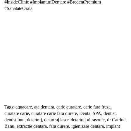
#InsideClinic #ImplanturiDentare #BredentPremium
#SănătateOrală
Solicită Programare
Tags:
aquacare
,
ata dentara
,
carie curatare
,
carie fara freza
,
curatare carie
,
curatare carie fara durere
,
Dental SPA
,
dentist
,
dentist bun
,
detartraj
,
detartraj laser
,
detartraj ultrasonic
,
dr Catrinel
Banu
,
extractie dentara
,
fara durere
,
igienizare dentara
,
implant