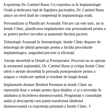
Experiența Dr. Catrinel Banu: Cu expertiza sa în Implantologie
Orală și dedicarea față de îngrijirea pacienților, Dr. Catrinel Banu
aduce un nivel înalt de competență în implantologia orală.
Personalizare și Planificare Avansată: Fiecare caz este unic, iar la
Inside Clinic, planificarea implanturilor este personalizată pentru a
se potrivi perfect nevoilor și anatomiei fiecărui pacient.
Tehnologie Avansată în Stomatologie: Inside Clinic dispune de
tehnologii de ultimă generație pentru a facilita procedurile
implantologice, asigurând precizie și eficiență.
Atenție deosebită la Detalii și Postoperator: Procesul nu se oprește
la momentul implantării. Dr. Catrinel Banu și echipa Inside Clinic
oferă o atenție deosebită în perioada postoperatorie pentru a
asigura o vindecare optimă și rezultate de lungă durată.
Implanturile dentare Bredent Premium la Inside Clinic nu
reprezintă doar o soluție pentru lipsa dinților, ci și o investiție în
sănătatea și încrederea dumneavoastră. Programați o consultație
astăzi și descoperiți cum puteți transforma zâmbetul
dumneavoastră cu experiența premium a Inside Clinic. ‍⚕️