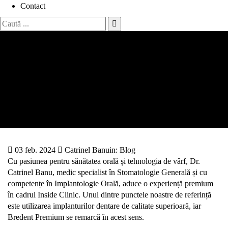
Contact
Search
for:
Descoperă Implanturile
Dentare: Bredent la Inside
Clinic
Acasă
Descoperă Implanturile Dentare: Bredent la Inside
Clinic
03 feb. 2024
Catrinel Banu
in:
Blog
Cu pasiunea pentru sănătatea orală și tehnologia de vârf, Dr.
Catrinel Banu, medic specialist în Stomatologie Generală și cu
competențe în Implantologie Orală, aduce o experiență premium
în cadrul Inside Clinic. Unul dintre punctele noastre de referință
este utilizarea implanturilor dentare de calitate superioară, iar
Bredent Premium se remarcă în acest sens.