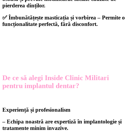
pierderea dinților.
✅
Îmbunătățește masticația și vorbirea
– Permite o
funcționalitate perfectă, fără disconfort.
De ce să alegi Inside Clinic Militari
pentru implantul dentar?
Experiență și profesionalism
– Echipa noastră are expertiză în implantologie și
tratamente minim invazive.