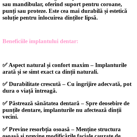
sau mandibular, oferind suport pentru coroane,
punți sau proteze. Este cea mai durabilă și estetică
soluție pentru înlocuirea dinților lipsă.
Beneficiile implantului dentar:
✅
Aspect natural și confort maxim
– Implanturile
arată și se simt exact ca dinții naturali.
✅
Durabilitate crescută
– Cu îngrijire adecvată, pot
dura o viață întreagă.
✅
Păstrează sănătatea dentară
– Spre deosebire de
punțile dentare, implanturile nu afectează dinții
vecini.
✅
Previne resorbția osoasă
– Menține structura
osoasă și previne modificările faciale cauzate de