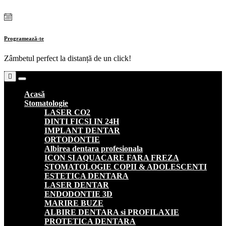
Skip
to
content
Programează-te
Zâmbetul perfect la distanță de un click!
Toggle navigation
Acasă
Stomatologie
LASER CO2
DINTI FICSI IN 24H
IMPLANT DENTAR
ORTODONTIE
Albirea dentara profesionala
ICON SI AQUACARE FARA FREZA
STOMATOLOGIE COPII & ADOLESCENTI
ESTETICA DENTARA
LASER DENTAR
ENDODONTIE 3D
MARIRE BUZE
ALBIRE DENTARA si PROFILAXIE
PROTETICA DENTARA