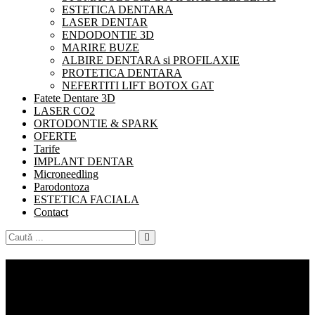
ESTETICA DENTARA
LASER DENTAR
ENDODONTIE 3D
MARIRE BUZE
ALBIRE DENTARA si PROFILAXIE
PROTETICA DENTARA
NEFERTITI LIFT BOTOX GAT
Fatete Dentare 3D
LASER CO2
ORTODONTIE & SPARK
OFERTE
Tarife
IMPLANT DENTAR
Microneedling
Parodontoza
ESTETICA FACIALA
Contact
Search
for:
Redescoperă Zâmbetul cu
Inside Clinic Militari – Soluția