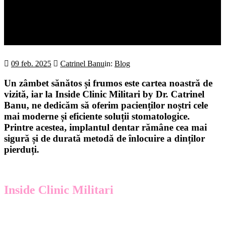
pentru Dinți Pierduți
Acasă
Redescoperă Zâmbetul cu Inside Clinic Militari – Soluția
pentru Dinți Pierduți
09 feb. 2025
Catrinel Banu
in:
Blog
Un zâmbet sănătos și frumos este cartea noastră de
vizită, iar la Inside Clinic Militari by Dr. Catrinel
Banu, ne dedicăm să oferim pacienților noștri cele
mai moderne și eficiente soluții stomatologice.
Printre acestea, implantul dentar rămâne cea mai
sigură și de durată metodă de înlocuire a dinților
pierduți.
Inside Clinic Militari