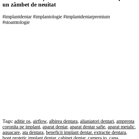
un zâmbet de neuitat
#implantdentar #implantologie #implantdentarpremium
#stoamtologie
Solicită Programare
Tags:
aditie os
,
airflow
,
albirea dentara
,
alianiatori dentari
,
amprenta
coronita pe implant
,
aparat dentar
,
aparat dentar safie
,
aparat metalic
,
aquacare
,
ata dentara
,
beneficii implant dentar. extractie dentara
,
bont protetic implant dentar
,
cabinet dentar
,
camera io
,
capa