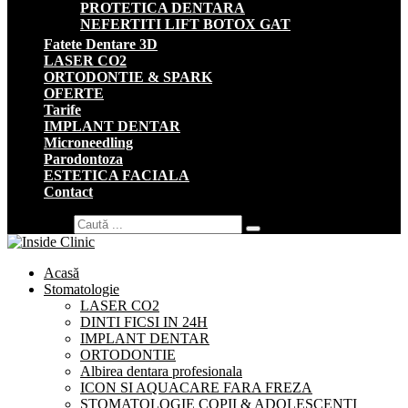
PROTETICA DENTARA
NEFERTITI LIFT BOTOX GAT
Fatete Dentare 3D
LASER CO2
ORTODONTIE & SPARK
OFERTE
Tarife
IMPLANT DENTAR
Microneedling
Parodontoza
ESTETICA FACIALA
Contact
Search for:
Acasă
Stomatologie
LASER CO2
DINTI FICSI IN 24H
IMPLANT DENTAR
ORTODONTIE
Albirea dentara profesionala
ICON SI AQUACARE FARA FREZA
STOMATOLOGIE COPII & ADOLESCENTI