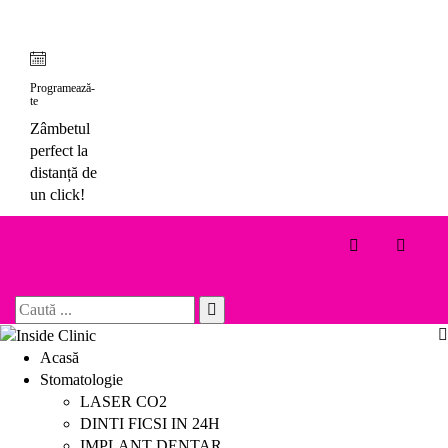
Skip
to
content
Programează-
te
Zâmbetul
perfect la
distanță de
un click!
Toggle 
Search
for:
Acasă
Stomatologie
LASER CO2
DINTI FICSI IN 24H
IMPLANT DENTAR