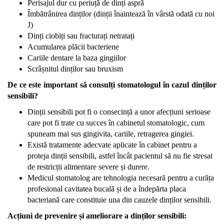
Perisajul dur cu periuță de dinți aspră
Îmbătrânirea dinților (dinții înaintează în vârstă odată cu noi
J)
Dinți ciobiți sau fracturați netratați
Acumularea plăcii bacteriene
Cariile dentare la baza gingiilor
Scrâșnitul dinților sau bruxism
De ce este important să consulți stomatologul în cazul dinților
sensibili?
Dinții sensibili pot fi o consecință a unor afecțiuni serioase
care pot fi trate cu succes în cabinetul stomatologic, cum
spuneam mai sus gingivita, cariile, retragerea gingiei.
Există tratamente adecvate aplicate în cabinet pentru a
proteja dinții sensibili, astfel încât pacientul să nu fie stresat
de restricții alimentare severe și durere.
Medicul stomatolog
are tehnologia necesară pentru a curăța
profesional cavitatea bucală
și de a îndepărta placa
bacteriană care constituie una din cauzele dinților sensibili.
Acțiuni de prevenire și ameliorare a dinților sensibili: