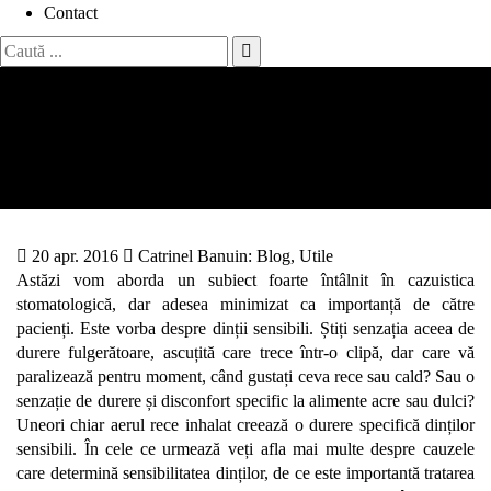
Contact
Search
for:
Prevenirea și tratarea
sensibilității dentare
Acasă
Prevenirea și tratarea sensibilității dentare
20 apr. 2016
Catrinel Banu
in:
Blog
,
Utile
Astăzi vom aborda un subiect foarte întâlnit în cazuistica
stomatologică, dar adesea minimizat ca importanță de către
pacienți. Este vorba despre dinții sensibili. Știți senzația aceea de
durere fulgerătoare, ascuțită care trece într-o clipă, dar care vă
paralizează pentru moment, când gustați ceva rece sau cald? Sau o
senzație de durere și disconfort specific la alimente acre sau dulci?
Uneori chiar aerul rece inhalat creează o durere specifică dinților
sensibili. În cele ce urmează veți afla mai multe despre cauzele
care determină sensibilitatea dinților, de ce este importantă tratarea