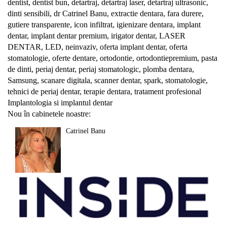
dentist
,
dentist bun
,
detartraj
,
detartraj laser
,
detartraj ultrasonic
,
dinti sensibili
,
dr Catrinel Banu
,
extractie dentara
,
fara durere
,
gutiere transparente
,
icon infiltrat
,
igienizare dentara
,
implant
dentar
,
implant dentar premium
,
irigator dentar
,
LASER
DENTAR
,
LED
,
neinvaziv
,
oferta implant dentar
,
oferta
stomatologie
,
oferte dentare
,
ortodontie
,
ortodontiepremium
,
pasta
de dinti
,
periaj dentar
,
periaj stomatologic
,
plomba dentara
,
Samsung
,
scanare digitala
,
scanner dentar
,
spark
,
stomatologie
,
tehnici de periaj dentar
,
terapie dentara
,
tratament profesional
Navigare
Implantologia si implantul dentar
Nou în cabinetele noastre:
în
Catrinel Banu
articole