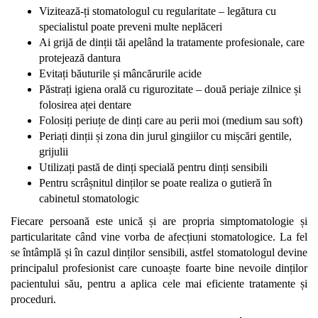
Vizitează-ți stomatologul cu regularitate
– legătura cu
specialistul poate preveni multe neplăceri
Ai grijă de dinții tăi apelând la
tratamente profesionale, care
protejează dantura
Evitați băuturile și mâncărurile acide
Păstrați igiena orală cu rigurozitate – două periaje zilnice și
folosirea aței dentare
Folosiți periuțe de dinți care au perii moi (medium sau soft)
Periați dinții și zona din jurul gingiilor cu mișcări gentile,
grijulii
Utilizați pastă de dinți specială pentru dinți sensibili
Pentru scrâșnitul dinților se poate realiza o gutieră în
cabinetul stomatologic
Fiecare persoană este unică și are propria simptomatologie și
particularitate când vine vorba de afecțiuni stomatologice. La fel
se întâmplă și în cazul dinților sensibili, astfel stomatologul devine
principalul profesionist care cunoaște foarte bine nevoile dinților
pacientului său
, pentru a aplica cele mai eficiente tratamente și
proceduri.