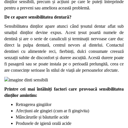
dinților sensibili, precum și acțiuni pe care le puteți întreprinde
pentru a preveni sau ameliora această problemă.
De ce apare sensibilitatea dentară?
Sensibilitatea dinților apare atunci când țesutul dentar aflat sub
smalțul dinților devine expus. Acest țesut poartă numele de
dentină și are o serie de canaliculi și terminații nervoase care duc
direct la pulpa dentară, centrul nevors al dintelui. Contactul
dentinei cu alimentele reci, fierbinți, dulci consumate creează
senzații subite de disconfort și durere ascuțită. Acestă durere poate
fi pasageră sau se poate instala pe o perioadă prelungită, ceea ce
are consecințe serioase în stilul de viață ale persoanelor afectate.
Printre cei mai întâlniți factori care provoacă sensibilitatea
dinților amintim:
Retragerea gingiilor
Afecțiuni ale gingiei (cum ar fi gingivita)
Mâncărurile și băuturile acide
Produsele de igienă orală acide