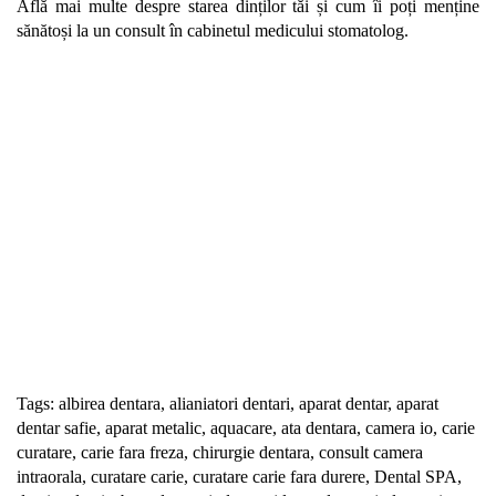
Află mai multe despre starea dinților tăi și cum îi poți menține
sănătoși la un consult în cabinetul medicului stomatolog.
Solicită Programare
Tags:
albirea dentara
,
alianiatori dentari
,
aparat dentar
,
aparat
dentar safie
,
aparat metalic
,
aquacare
,
ata dentara
,
camera io
,
carie
curatare
,
carie fara freza
,
chirurgie dentara
,
consult camera
intraorala
,
curatare carie
,
curatare carie fara durere
,
Dental SPA
,