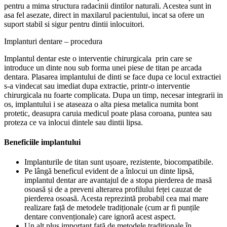
pentru a mima structura radacinii dintilor naturali. Acestea sunt in
asa fel asezate, direct in maxilarul pacientului, incat sa ofere un
suport stabil si sigur pentru dintii inlocuitori.
Implanturi dentare – procedura
Implantul dentar este o interventie chirurgicala prin care se
introduce un dinte nou sub forma unei piese de titan pe arcada
dentara. Plasarea implantului de dinti se face dupa ce locul extractiei
s-a vindecat sau imediat dupa extractie, printr-o interventie
chirurgicala nu foarte complicata. Dupa un timp, necesar integrarii in
os, implantului i se ataseaza o alta piesa metalica numita bont
protetic, deasupra caruia medicul poate plasa coroana, puntea sau
proteza ce va inlocui dintele sau dintii lipsa.
Beneficiile implantului
Implanturile de titan sunt ușoare, rezistente, biocompatibile.
Pe lângă beneficul evident de a înlocui un dinte lipsă,
implantul dentar are avantajul de a stopa pierderea de masă
osoasă și de a preveni alterarea profilului feței cauzat de
pierderea osoasă. Acesta reprezintă probabil cea mai mare
realizare față de metodele tradiționale (cum ar fi punțile
dentare convenționale) care ignoră acest aspect.
Un alt plus important față de metodele tradiționale în