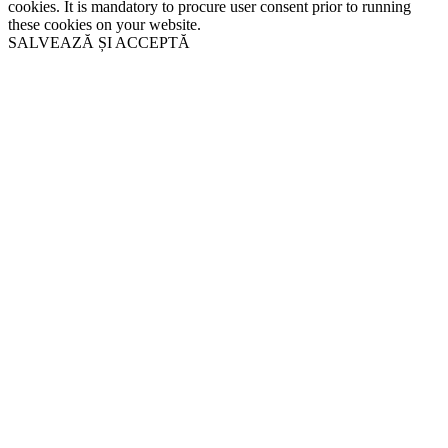
cookies. It is mandatory to procure user consent prior to running
these cookies on your website.
SALVEAZĂ ȘI ACCEPTĂ
Close
this
module
Never see this message again.
Close
this
module
Solicită programare