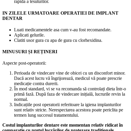
rapida a tesuturilor.
IN ZILELE URMATOARE OPERATIEI DE IMPLANT
DENTAR
Luati medicamentele asa cum v-au fost recomandate.
Aplicati gelurile.
Clatiti usor gura cu apa de gura cu clorhexidina.
MINUSURI ȘI REȚINERI
Aspecte post-operatorii:
Perioada de vindecare vine de obicei cu un disconfort minor.
Dacă acest lucru vă îngrijorează, medicul vă poate prescrie
medicație contra durerii.
În mod standard, vi se va recomanda să controlați dieta într-o
primă fază. După faza de vindecare inițială, lucrurile revin la
normal.
Indicațiile post operatorii referitoare la igiena implanturilor
sunt relativ stricte. Nerespectarea acestora poate periclita pe
termen lung succesul tratamentului.
Costul implanturilor dentare este momentan relativ ridicat în
comparație cu prețul lucrărilor de protezare tradiționale.