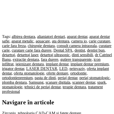
Tags:
albirea dentara
,
alianiatori dentari
,
aparat dentar
,
aparat dentar
safie
,
aparat metalic
,
aquacare
,
ata dentara
,
camera io
,
carie curatare
,
carie fara freza
,
chirurgie dentara
,
consult camera intraorala
,
curatare
carie
,
curatare carie fara durere
,
Dental SPA
,
dentist
,
dentist bun
,
detartraj
,
detartraj laser
,
detartraj ultrasonic
,
dinti sensibili
,
dr Catrinel
Banu
,
extractie dentara
,
fara durere
,
gutiere transparente
,
icon
infiltrat
,
igienizare dentara
,
implant dentar
,
implant dentar premium
,
irigator dentar
,
LASER DENTAR
,
LED
,
neinvaziv
,
oferta implant
dentar
,
oferta stomatologie
,
oferte dentare
,
ortodontie
,
ortodontiepremium
,
pasta de dinti
,
periaj dentar
,
periaj stomatologic
,
plomba dentara
,
Samsung
,
scanare digitala
,
scanner dentar
,
spark
,
stomatologie
,
tehnici de periaj dentar
,
terapie dentara
,
tratament
profesional
Navigare în articole
Zirconiu, tehnologia CAD-CAM si fatete dentare