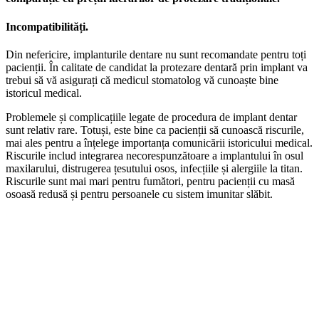
Incompatibilități.
Din nefericire, implanturile dentare nu sunt recomandate pentru toți
pacienții. În calitate de candidat la protezare dentară prin implant va
trebui să vă asigurați că medicul stomatolog vă cunoaște bine
istoricul medical.
Problemele și complicațiile legate de procedura de implant dentar
sunt relativ rare. Totuși, este bine ca pacienții să cunoască riscurile,
mai ales pentru a înțelege importanța comunicării istoricului medical.
Riscurile includ integrarea necorespunzătoare a implantului în osul
maxilarului, distrugerea țesutului osos, infecțiile și alergiile la titan.
Riscurile sunt mai mari pentru fumători, pentru pacienții cu masă
osoasă redusă și pentru persoanele cu sistem imunitar slăbit.
Solicită Programare