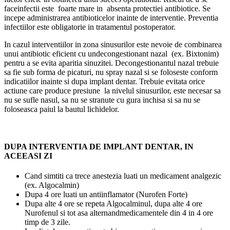
faceinfectii este foarte mare in absenta protectiei antibiotice. Se
incepe administrarea antibioticelor inainte de interventie. Preventia
infectiilor este obligatorie in tratamentul postoperator.
In cazul interventiilor in zona sinusurilor este nevoie de combinarea
unui antibiotic eficient cu undecongestionant nazal (ex. Bixtonim)
pentru a se evita aparitia sinuzitei. Decongestionantul nazal trebuie
sa fie sub forma de picaturi, nu spray nazal si se foloseste conform
indicatiilor inainte si dupa implant dentar. Trebuie evitata orice
actiune care produce presiune la nivelul sinusurilor, este necesar sa
nu se sufle nasul, sa nu se stranute cu gura inchisa si sa nu se
foloseasca paiul la bautul lichidelor.
DUPA INTERVENTIA DE IMPLANT DENTAR, IN
ACEEASI ZI
Cand simtiti ca trece anestezia luati un medicament analgezic
(ex. Algocalmin)
Dupa 4 ore luati un antiinflamator (Nurofen Forte)
Dupa alte 4 ore se repeta Algocalminul, dupa alte 4 ore
Nurofenul si tot asa alternandmedicamentele din 4 in 4 ore
timp de 3 zile.