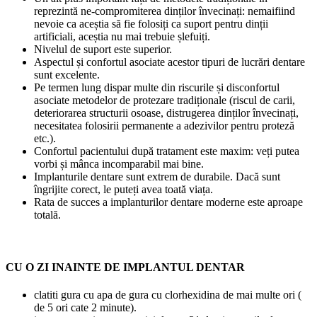
reprezintă ne-compromiterea dinților învecinați: nemaifiind
nevoie ca aceștia să fie folosiți ca suport pentru dinții
artificiali, aceștia nu mai trebuie șlefuiți.
Nivelul de suport este superior.
Aspectul și confortul asociate acestor tipuri de lucrări dentare
sunt excelente.
Pe termen lung dispar multe din riscurile și disconfortul
asociate metodelor de protezare tradiționale (riscul de carii,
deteriorarea structurii osoase, distrugerea dinților învecinați,
necesitatea folosirii permanente a adezivilor pentru proteză
etc.).
Confortul pacientului după tratament este maxim: veți putea
vorbi și mânca incomparabil mai bine.
Implanturile dentare sunt extrem de durabile. Dacă sunt
îngrijite corect, le puteți avea toată viața.
Rata de succes a implanturilor dentare moderne este aproape
totală.
CU O ZI INAINTE DE IMPLANTUL DENTAR
clatiti gura cu apa de gura cu clorhexidina de mai multe ori (
de 5 ori cate 2 minute).