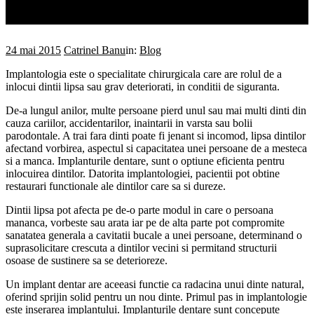
Acasă
Implantologia si implantul dentar
24 mai 2015
Catrinel Banu
in:
Blog
Implantologia este o specialitate chirurgicala care are rolul de a
inlocui dintii lipsa sau grav deteriorati, in conditii de siguranta.
De-a lungul anilor, multe persoane pierd unul sau mai multi dinti din
cauza cariilor, accidentarilor, inaintarii in varsta sau bolii
parodontale. A trai fara dinti poate fi jenant si incomod, lipsa dintilor
afectand vorbirea, aspectul si capacitatea unei persoane de a mesteca
si a manca. Implanturile dentare, sunt o optiune eficienta pentru
inlocuirea dintilor. Datorita implantologiei, pacientii pot obtine
restaurari functionale ale dintilor care sa si dureze.
Dintii lipsa pot afecta pe de-o parte modul in care o persoana
mananca, vorbeste sau arata iar pe de alta parte pot compromite
sanatatea generala a cavitatii bucale a unei persoane, determinand o
suprasolicitare crescuta a dintilor vecini si permitand structurii
osoase de sustinere sa se deterioreze.
Un implant dentar are aceeasi functie ca radacina unui dinte natural,
oferind sprijin solid pentru un nou dinte. Primul pas in implantologie
este inserarea implantului. Implanturile dentare sunt concepute