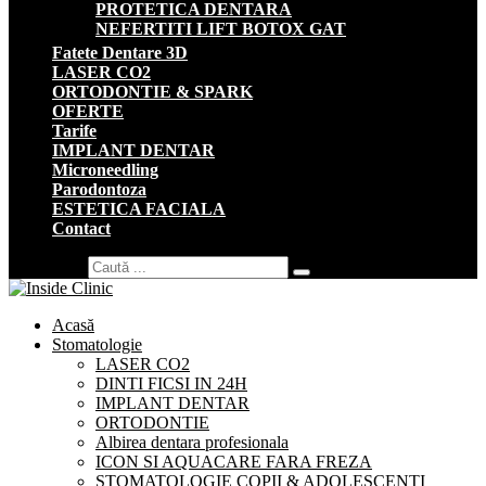
PROTETICA DENTARA
NEFERTITI LIFT BOTOX GAT
Fatete Dentare 3D
LASER CO2
ORTODONTIE & SPARK
OFERTE
Tarife
IMPLANT DENTAR
Microneedling
Parodontoza
ESTETICA FACIALA
Contact
Search for:
Acasă
Stomatologie
LASER CO2
DINTI FICSI IN 24H
IMPLANT DENTAR
ORTODONTIE
Albirea dentara profesionala
ICON SI AQUACARE FARA FREZA
STOMATOLOGIE COPII & ADOLESCENTI