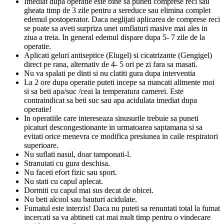
Imediat dupa operatie este bine sa puneti comprese reci sau
gheata timp de 3 zile pentru a sereduce sau elimina complet
edemul postoperator. Daca neglijati aplicarea de comprese reci
se poate sa aveti surpriza unei umflaturi masive mai ales in
ziua a treia. In general edemul dispare dupa 5- 7 zile de la
operatie.
Aplicati geluri antiseptice (Elugel) si cicatrizante (Gengigel)
direct pe rana, alternativ de 4- 5 ori pe zi fara sa masati.
Nu va spalati pe dinti si nu clatiti gura dupa interventia
La 2 ore dupa operatie puteti incepe sa mancati alimente moi
si sa beti apa/suc /ceai la temperatura camerei. Este
contraindicat sa beti suc sau apa acidulata imediat dupa
operatie!
In operatiile care intereseaza sinusurile trebuie sa puneti
picaturi descongestionante in urmatoarea saptamana si sa
evitati orice menevra ce modifica presiunea in caile respiratori
superioare.
Nu suflati nasul, doar tamponati-l.
Stranutati cu gura deschisa.
Nu faceti efort fizic sau sport.
Nu stati cu capul aplecat.
Dormiti cu capul mai sus decat de obicei.
Nu beti alcool sau bauturi acidulate.
Fumatul este interzis! Daca nu puteti sa renuntati total la fumat
incercati sa va abtineti cat mai mult timp pentru o vindecare