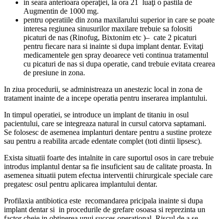
in seara anterioara operaţiei, la ora 21 luaţi o pastila de
Augmentin de 1000 mg.
pentru operatiile din zona maxilarului superior in care se poate
interesa regiunea sinusurilor maxilare trebuie sa folositi
picaturi de nas (Rinofug, Bixtonim etc )– cate 2 picaturi
pentru fiecare nara si inainte si dupa implant dentar. Evitaţi
medicamentele gen spray deoarece veti continua tratamentul
cu picaturi de nas si dupa operatie, cand trebuie evitata crearea
de presiune in zona.
In ziua procedurii, se administreaza un anestezic local in zona de
tratament inainte de a incepe operatia pentru inserarea implantului.
In timpul operatiei, se introduce un implant de titaniu in osul
pacientului, care se integreaza natural in cursul catorva saptamani.
Se folosesc de asemenea implanturi dentare pentru a sustine proteze
sau pentru a reabilita arcade edentate complet (toti dintii lipsesc).
Exista situatii foarte des intalnite in care suportul osos in care trebuie
introdus implantul dentar sa fie insuficient sau de calitate proasta. In
asemenea situatii putem efectua interventii chirurgicale speciale care
pregatesc osul pentru aplicarea implantului dentar.
Profilaxia antibiotica este recomandarea pricipala inainte si dupa
implant dentar si in procedurile de grefare osoasa si reprezinta un
factor cheie in obtinerea unui succes operational. Riscul de a se